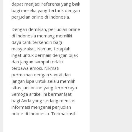
dapat menjadi referensi yang baik
bagi mereka yang tertarik dengan
perjudian online di Indonesia.
Dengan demikian, perjudian online
di Indonesia memang memiliki
daya tarik tersendiri bagi
masyarakat. Namun, tetaplah
ingat untuk bermain dengan bijak
dan jangan sampai terlalu
terbawa emosi. Nikmati
permainan dengan santai dan
jangan lupa untuk selalu memilih
situs judi online yang terpercaya.
Semoga artikel ini bermanfaat
bagi Anda yang sedang mencari
informasi mengenai perjudian
online di Indonesia. Terima kasih.