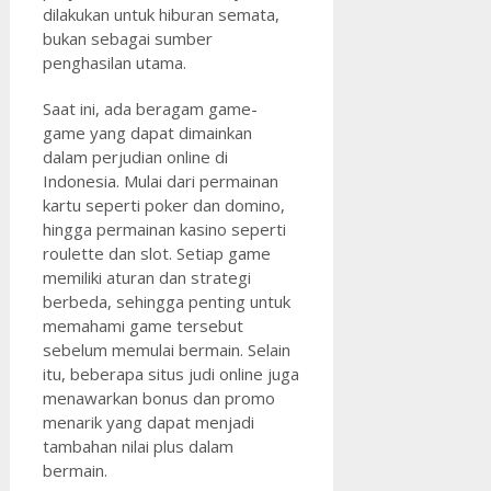
dilakukan untuk hiburan semata,
bukan sebagai sumber
penghasilan utama.
Saat ini, ada beragam game-
game yang dapat dimainkan
dalam perjudian online di
Indonesia. Mulai dari permainan
kartu seperti poker dan domino,
hingga permainan kasino seperti
roulette dan slot. Setiap game
memiliki aturan dan strategi
berbeda, sehingga penting untuk
memahami game tersebut
sebelum memulai bermain. Selain
itu, beberapa situs judi online juga
menawarkan bonus dan promo
menarik yang dapat menjadi
tambahan nilai plus dalam
bermain.