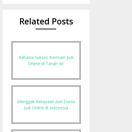
Related Posts
Rahasia Sukses Bermain Judi
Online di Tanah Air
Menggali Kekayaan dari Dunia
Judi Online di Indonesia