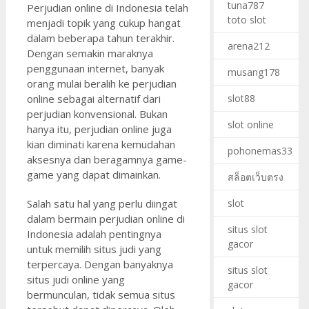
tuna787
Perjudian online di Indonesia telah
toto slot
menjadi topik yang cukup hangat
dalam beberapa tahun terakhir.
arena212
Dengan semakin maraknya
penggunaan internet, banyak
musang178
orang mulai beralih ke perjudian
online sebagai alternatif dari
slot88
perjudian konvensional. Bukan
slot online
hanya itu, perjudian online juga
kian diminati karena kemudahan
pohonemas33
aksesnya dan beragamnya game-
game yang dapat dimainkan.
สล็อตเว็บตรง
Salah satu hal yang perlu diingat
slot
dalam bermain perjudian online di
situs slot
Indonesia adalah pentingnya
gacor
untuk memilih situs judi yang
terpercaya. Dengan banyaknya
situs slot
situs judi online yang
gacor
bermunculan, tidak semua situs