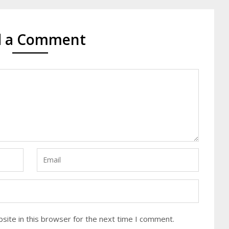
d a Comment
site in this browser for the next time I comment.