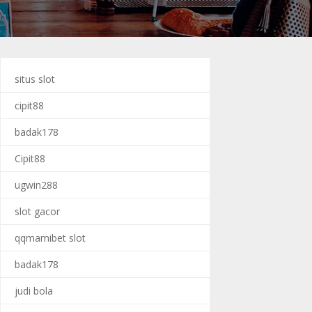
situs slot
cipit88
badak178
Cipit88
ugwin288
slot gacor
qqmamibet slot
badak178
judi bola